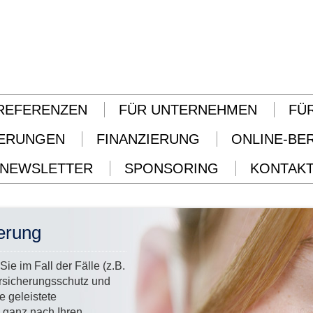
REFERENZEN
FÜR UNTERNEHMEN
FÜ
ERUNGEN
FINANZIERUNG
ONLINE-BE
NEWSLETTER
SPONSORING
KONTAK
erung
e im Fall der Fälle (z.B.
ersicherungsschutz und
e geleistete
- ganz nach Ihren